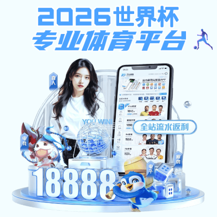
开云电子体育
开云电子体育:开云综合app登录风采
首页
/
开云综合app登录风采
/
开云综合app登录荣誉
开云电子体育:开云综合app登录荣誉