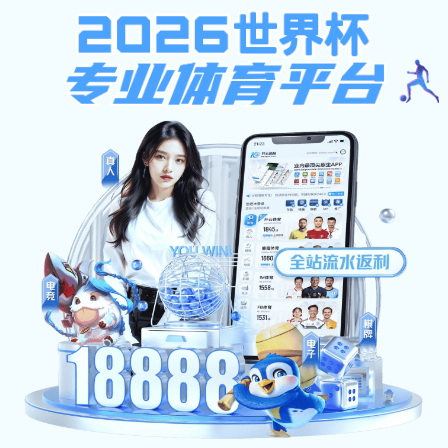
开云电子体育
首页
机构介绍
思想教育
学生管
部门简介
工作职责
师生楷模
学部动态
文明讲堂
理论长廊
规章制度
学风建设
辅导员之窗
专项资助
勤工助学
典型事迹
学生事务
医保报销
勤工助学
我院举办世界精神卫生日宣传周
政策与时事
征兵工作
军训工作
军事百科
学生处开展2025年“优良学风班”